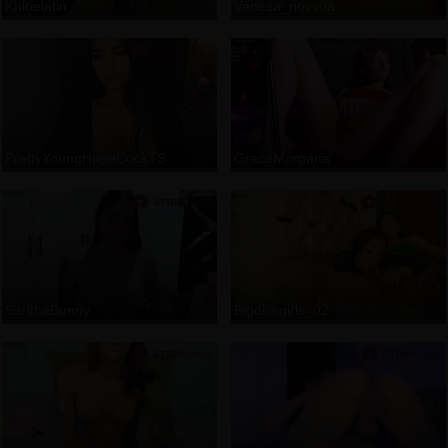
Khloelatin
Vanesa_novvoa
PrettyYoungHugeCockTS
GraceMorgana
SarithaBunny
Bigdickgirls_02