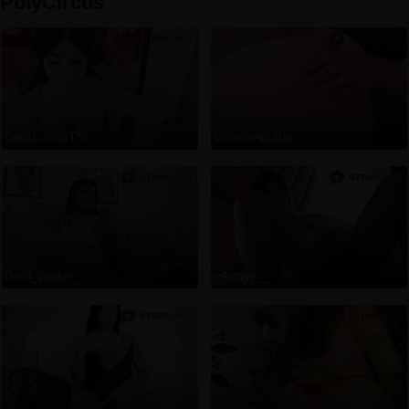
PolyCircus
BellaLatinaTS
ValeriaAguilar
Dani_parker_
_Andyy__