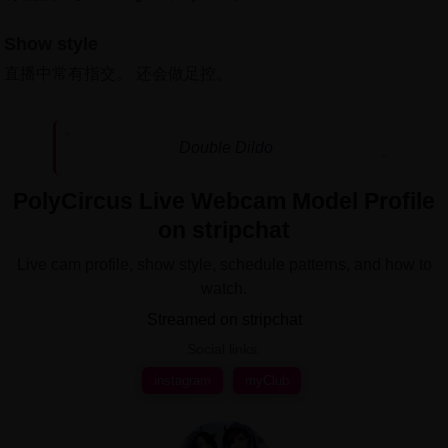
Show style
直播中常有指交。 还会做足控。
Double Dildo
PolyCircus Live Webcam Model Profile
on stripchat
Live cam profile, show style, schedule patterns, and how to
watch.
Streamed on stripchat
Social links:
instagram
myClub