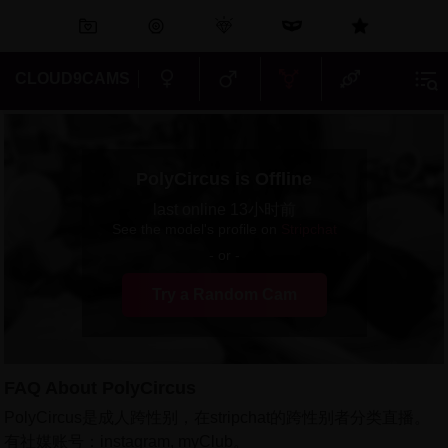
CLOUD9CAMS
PolyCircus
is Offline
last online 13小时前
See the model's profile on
Stripchat
- or -
Try a Random Cam
FAQ About PolyCircus
PolyCircus是成人跨性别，在stripchat的跨性别者分类直播。
有社媒账号：instagram, myClub。