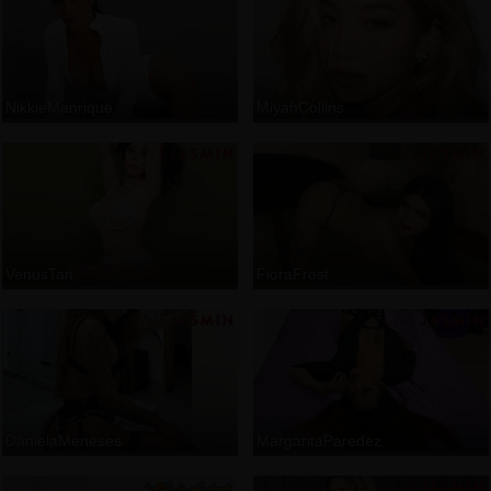
NikkieManrique
MiyahCollins
VenusTan
FioraFrost
DanielaMeneses
MargaritaParedez