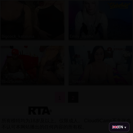
Bigcock_kataluna
Emily_nyaffe
Bbc25cmm
_Yoselin
1
2
所有模特均为18岁及以上。仅限成人。 Cloud9Cams不主张也
EN
不认可本网站播出的任何内容的所有权。