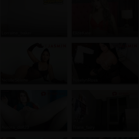
Lorraine_baker
ElizeKate
NicolleSelene
YoselynRoss
Aurora_doll23
Trans_fairy