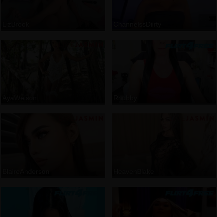
LizBrook
ChannelssDiirty
AyaWelson
Rhubby
BlaireAnderson
HeavenBlake