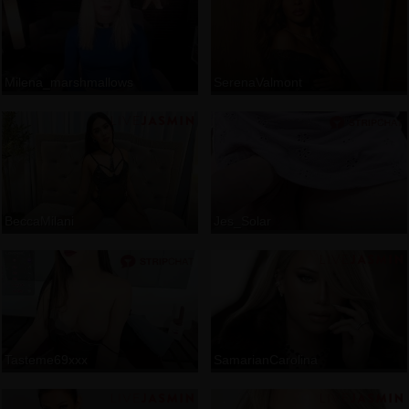
Milena_marshmallows
SerenaValmont
BeccaMilani
Jes_Solar
Tasteme69xxx
SamarianCarolina