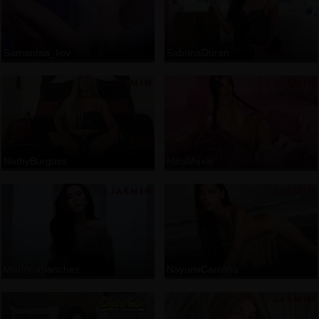
Samantaa_liov
SabrinaDuran
NathyBurgoss
MiraMoxie
MarinnaSanchez
NayumiCarolina