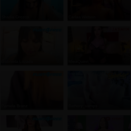
Shadia Orozco
Carlaa Watson
Gabriiela Lozada
MieaQuinn
Pamela Branz
Bathory_vamps