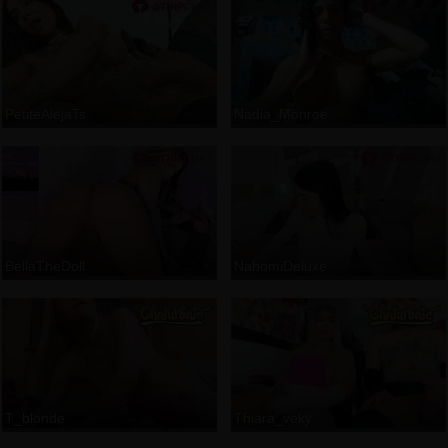
PetiteAlejaTs
Nadia_Monroe
BellaTheDoll
NahomiDeluxe
T_blonde
Thiara_veky