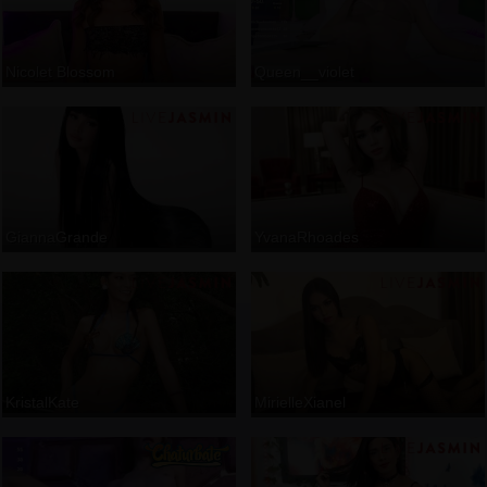
Nicolet Blossom
Queen__violet
GiannaGrande
YvanaRhoades
KristalKate
MirielleXianel