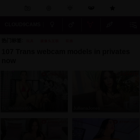
CLOUD9CAMS
热门标签:
玩具
摄像头互联
双插
107 Trans webcam models in privates
now
Ts_salsalitas69
JullianaJones